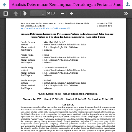
Analisis Determinan Kemampuan Pertolongan Pertama: Studi Partisipasi Pelatihan dan Kepercayaan Diri Masyarakat Pantura Tuban