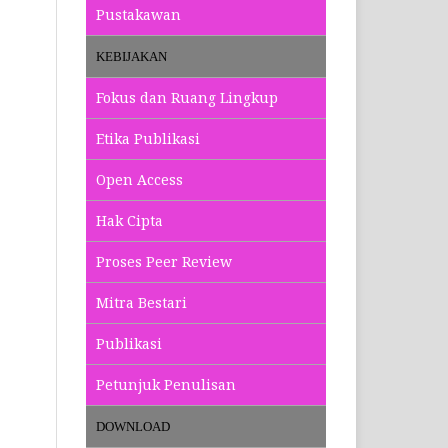
Pustakawan
KEBIJAKAN
Fokus dan Ruang Lingkup
Etika Publikasi
Open Access
Hak Cipta
Proses Peer Review
Mitra Bestari
Publikasi
Petunjuk Penulisan
DOWNLOAD