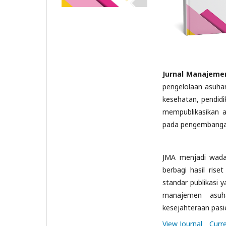
Jurnal Manajeme
pengelolaan asuhan
kesehatan, pendidi
mempublikasikan ar
pada pengembangan
JMA menjadi wadah
berbagi hasil ris
standar publikasi 
manajemen asuh
kesejahteraan pasi
View Journal
Curr