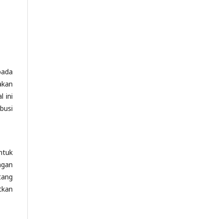
pada
akan
 ini
busi
ntuk
ngan
tang
tkan