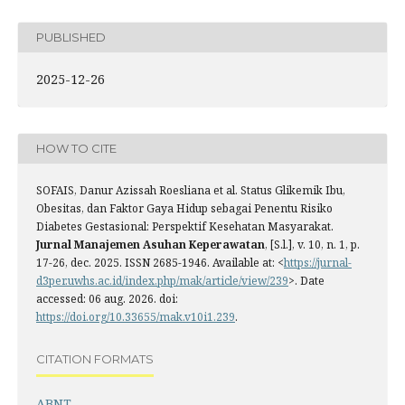
PUBLISHED
2025-12-26
HOW TO CITE
SOFAIS, Danur Azissah Roesliana et al. Status Glikemik Ibu,
Obesitas, dan Faktor Gaya Hidup sebagai Penentu Risiko
Diabetes Gestasional: Perspektif Kesehatan Masyarakat.
Jurnal Manajemen Asuhan Keperawatan
, [S.l.], v. 10, n. 1, p.
17-26, dec. 2025. ISSN 2685-1946. Available at: <
https://jurnal-
d3per.uwhs.ac.id/index.php/mak/article/view/239
>. Date
accessed: 06 aug. 2026. doi:
https://doi.org/10.33655/mak.v10i1.239
.
CITATION FORMATS
ABNT