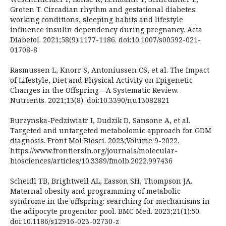
Groten T. Circadian rhythm and gestational diabetes:
working conditions, sleeping habits and lifestyle
influence insulin dependency during pregnancy. Acta
Diabetol. 2021;58(9):1177-1186. doi:10.1007/s00592-021-
01708-8
Rasmussen L, Knorr S, Antoniussen CS, et al. The Impact
of Lifestyle, Diet and Physical Activity on Epigenetic
Changes in the Offspring—A Systematic Review.
Nutrients. 2021;13(8). doi:10.3390/nu13082821
Burzynska-Pedziwiatr I, Dudzik D, Sansone A, et al.
Targeted and untargeted metabolomic approach for GDM
diagnosis. Front Mol Biosci. 2023;Volume 9-2022.
https://www.frontiersin.org/journals/molecular-
biosciences/articles/10.3389/fmolb.2022.997436
Scheidl TB, Brightwell AL, Easson SH, Thompson JA.
Maternal obesity and programming of metabolic
syndrome in the offspring: searching for mechanisms in
the adipocyte progenitor pool. BMC Med. 2023;21(1):50.
doi:10.1186/s12916-023-02730-z