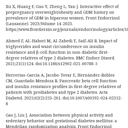
Xu X, Huang F, Guo Y, Zheng L, Yan J. Interactive effect of
prepregnancy overweight/obesity and GDM history on
prevalence of GDM in biparous women. Front Endocrinol
(Lausanne). 2023;Volume 14-2023.
https://www.frontiersin.org/journals/endocrinology/articles/
Ahmed F, AL-Habori M, Al-Zabedi E, Saif-Ali R. Impact of
triglycerides and waist circumference on insulin
resistance and β-cell function in non-diabetic first-
degree relatives of type 2 diabetes. BMC Endocr Disord.
2021;21(1):124. doi:10.1186/s12902-021-00788-5
Herrerías-García A, Jacobo-Tovar E, Hernández-Robles
CM, Guardado-Mendoza R. Pancreatic beta cell function
and insulin resistance profiles in first-degree relatives of
patients with prediabetes and type 2 diabetes. Acta
Diabetol. 2025;62(2):253-261. doi:10.1007/s00592-024-02352-
8
Gao J, Liu J. Association between physical activity and
sedentary behavior and gestational diabetes mellitus: a
Mendelian randomization analysis. Front Endocrinol