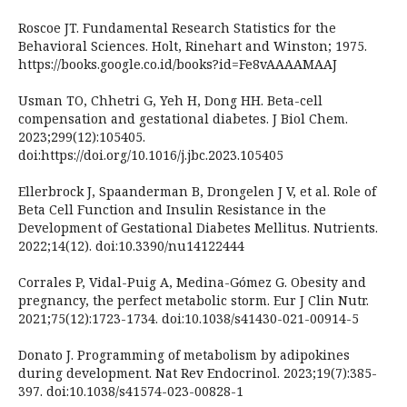
Roscoe JT. Fundamental Research Statistics for the
Behavioral Sciences. Holt, Rinehart and Winston; 1975.
https://books.google.co.id/books?id=Fe8vAAAAMAAJ
Usman TO, Chhetri G, Yeh H, Dong HH. Beta-cell
compensation and gestational diabetes. J Biol Chem.
2023;299(12):105405.
doi:https://doi.org/10.1016/j.jbc.2023.105405
Ellerbrock J, Spaanderman B, Drongelen J V, et al. Role of
Beta Cell Function and Insulin Resistance in the
Development of Gestational Diabetes Mellitus. Nutrients.
2022;14(12). doi:10.3390/nu14122444
Corrales P, Vidal-Puig A, Medina-Gómez G. Obesity and
pregnancy, the perfect metabolic storm. Eur J Clin Nutr.
2021;75(12):1723-1734. doi:10.1038/s41430-021-00914-5
Donato J. Programming of metabolism by adipokines
during development. Nat Rev Endocrinol. 2023;19(7):385-
397. doi:10.1038/s41574-023-00828-1