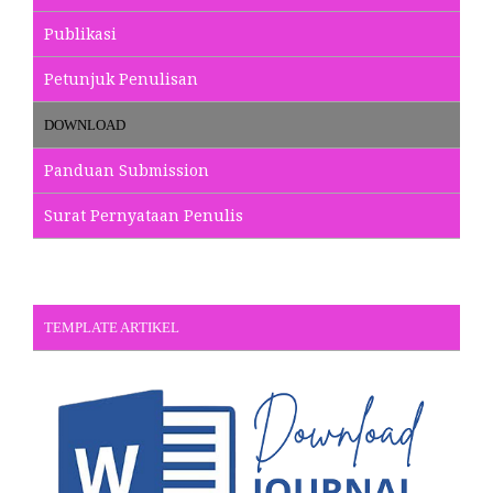
Publikasi
Petunjuk Penulisan
DOWNLOAD
Panduan Submission
Surat Pernyataan Penulis
TEMPLATE ARTIKEL