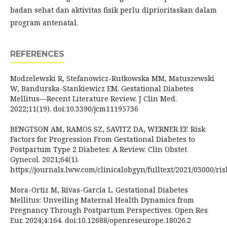
badan sehat dan aktivitas fisik perlu diprioritaskan dalam
program antenatal.
REFERENCES
Modzelewski R, Stefanowicz-Rutkowska MM, Matuszewski
W, Bandurska-Stankiewicz EM. Gestational Diabetes
Mellitus—Recent Literature Review. J Clin Med.
2022;11(19). doi:10.3390/jcm11195736
BENGTSON AM, RAMOS SZ, SAVITZ DA, WERNER EF. Risk
Factors for Progression From Gestational Diabetes to
Postpartum Type 2 Diabetes: A Review. Clin Obstet
Gynecol. 2021;64(1).
https://journals.lww.com/clinicalobgyn/fulltext/2021/03000/ri
Mora-Ortiz M, Rivas-García L. Gestational Diabetes
Mellitus: Unveiling Maternal Health Dynamics from
Pregnancy Through Postpartum Perspectives. Open Res
Eur. 2024;4:164. doi:10.12688/openreseurope.18026.2