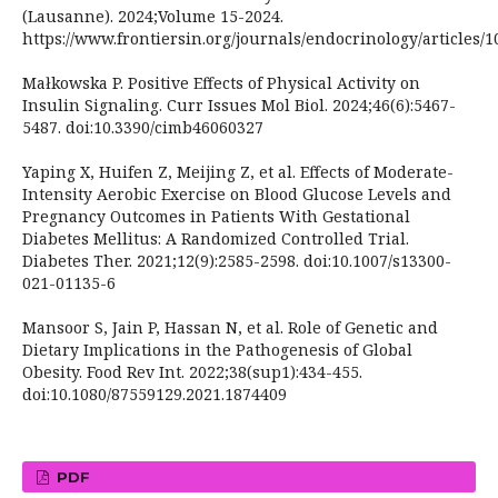
(Lausanne). 2024;Volume 15-2024.
https://www.frontiersin.org/journals/endocrinology/articles/
Małkowska P. Positive Effects of Physical Activity on
Insulin Signaling. Curr Issues Mol Biol. 2024;46(6):5467-
5487. doi:10.3390/cimb46060327
Yaping X, Huifen Z, Meijing Z, et al. Effects of Moderate-
Intensity Aerobic Exercise on Blood Glucose Levels and
Pregnancy Outcomes in Patients With Gestational
Diabetes Mellitus: A Randomized Controlled Trial.
Diabetes Ther. 2021;12(9):2585-2598. doi:10.1007/s13300-
021-01135-6
Mansoor S, Jain P, Hassan N, et al. Role of Genetic and
Dietary Implications in the Pathogenesis of Global
Obesity. Food Rev Int. 2022;38(sup1):434-455.
doi:10.1080/87559129.2021.1874409
PDF