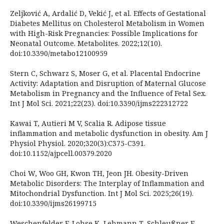
Zeljković A, Ardalić D, Vekić J, et al. Effects of Gestational
Diabetes Mellitus on Cholesterol Metabolism in Women
with High-Risk Pregnancies: Possible Implications for
Neonatal Outcome. Metabolites. 2022;12(10).
doi:10.3390/metabo12100959
Stern C, Schwarz S, Moser G, et al. Placental Endocrine
Activity: Adaptation and Disruption of Maternal Glucose
Metabolism in Pregnancy and the Influence of Fetal Sex.
Int J Mol Sci. 2021;22(23). doi:10.3390/ijms222312722
Kawai T, Autieri M V, Scalia R. Adipose tissue
inflammation and metabolic dysfunction in obesity. Am J
Physiol Physiol. 2020;320(3):C375-C391.
doi:10.1152/ajpcell.00379.2020
Choi W, Woo GH, Kwon TH, Jeon JH. Obesity-Driven
Metabolic Disorders: The Interplay of Inflammation and
Mitochondrial Dysfunction. Int J Mol Sci. 2025;26(19).
doi:10.3390/ijms26199715
Weschenfelder F, Lohse K, Lehmann T, Schleußner E,