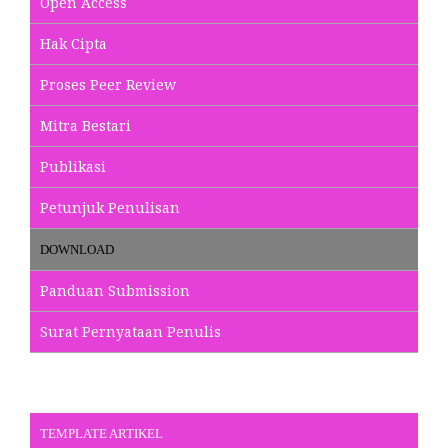
Open Access
Hak Cipta
Proses Peer Review
Mitra Bestari
Publikasi
Petunjuk Penulisan
DOWNLOAD
Panduan Submission
Surat Pernyataan Penulis
TEMPLATE ARTIKEL