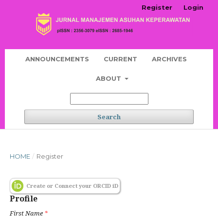
Register
Login
ANNOUNCEMENTS
CURRENT
ARCHIVES
ABOUT
Search
HOME
/
Register
Create or Connect your ORCID iD
Profile
First Name
*