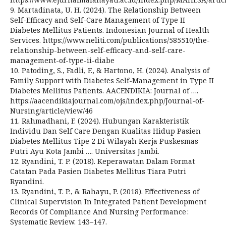
9. Martadinata, U. H. (2024). The Relationship Between
Self-Efficacy and Self-Care Management of Type II
Diabetes Mellitus Patients. Indonesian Journal of Health
Services. https://www.neliti.com/publications/585510/the-
relationship-between-self-efficacy-and-self-care-
management-of-type-ii-diabe
10. Patoding, S., Fadli, F., & Hartono, H. (2024). Analysis of
Family Support with Diabetes Self-Management in Type II
Diabetes Mellitus Patients. AACENDIKIA: Journal of ….
https://aacendikiajournal.com/ojs/index.php/Journal-of-
Nursing/article/view/46
11. Rahmadhani, F. (2024). Hubungan Karakteristik
Individu Dan Self Care Dengan Kualitas Hidup Pasien
Diabetes Mellitus Tipe 2 Di Wilayah Kerja Puskesmas
Putri Ayu Kota Jambi …. Universitas Jambi.
12. Ryandini, T. P. (2018). Keperawatan Dalam Format
Catatan Pada Pasien Diabetes Mellitus Tiara Putri
Ryandini.
13. Ryandini, T. P., & Rahayu, P. (2018). Effectiveness of
Clinical Supervision In Integrated Patient Development
Records Of Compliance And Nursing Performance :
Systematic Review. 143–147.