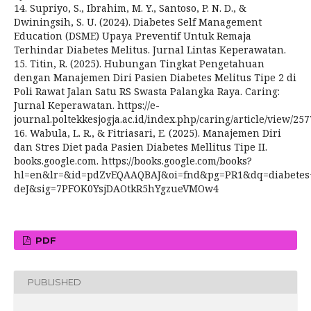
14. Supriyo, S., Ibrahim, M. Y., Santoso, P. N. D., &
Dwiningsih, S. U. (2024). Diabetes Self Management
Education (DSME) Upaya Preventif Untuk Remaja
Terhindar Diabetes Melitus. Jurnal Lintas Keperawatan.
15. Titin, R. (2025). Hubungan Tingkat Pengetahuan
dengan Manajemen Diri Pasien Diabetes Melitus Tipe 2 di
Poli Rawat Jalan Satu RS Swasta Palangka Raya. Caring:
Jurnal Keperawatan. https://e-
journal.poltekkesjogja.ac.id/index.php/caring/article/view/257
16. Wabula, L. R., & Fitriasari, E. (2025). Manajemen Diri
dan Stres Diet pada Pasien Diabetes Mellitus Tipe II.
books.google.com. https://books.google.com/books?
hl=en&lr=&id=pdZvEQAAQBAJ&oi=fnd&pg=PR1&dq=diabetes
deJ&sig=7PFOK0YsjDAOtkR5hYgzueVMOw4
PDF
PUBLISHED