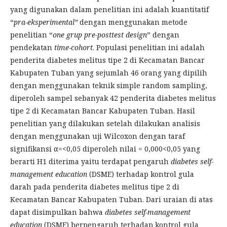
yang digunakan dalam penelitian ini adalah kuantitatif
“
pra-eksperimental”
dengan menggunakan metode
penelitian “
one grup pre-posttest design
” dengan
pendekatan
time-cohort
. Populasi penelitian ini adalah
penderita diabetes melitus tipe 2 di Kecamatan Bancar
Kabupaten Tuban yang sejumlah 46 orang yang dipilih
dengan menggunakan teknik simple random sampling,
diperoleh sampel sebanyak 42 penderita diabetes melitus
tipe 2 di Kecamatan Bancar Kabupaten Tuban. Hasil
penelitian yang dilakukan setelah dilakukan analisis
dengan menggunakan uji Wilcoxon dengan taraf
signifikansi α=<0,05 diperoleh nilai = 0,000<0,05 yang
berarti H1 diterima yaitu terdapat pengaruh
diabetes self-
management education
(DSME) terhadap kontrol gula
darah pada penderita diabetes melitus tipe 2 di
Kecamatan Bancar Kabupaten Tuban. Dari uraian di atas
dapat disimpulkan bahwa
diabetes
self-management
education
(DSME) berpengaruh terhadap kontrol gula