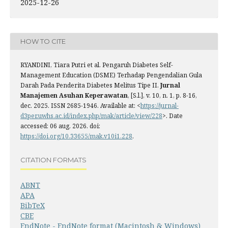
2025-12-26
HOW TO CITE
RYANDINI, Tiara Putri et al. Pengaruh Diabetes Self-
Management Education (DSME) Terhadap Pengendalian Gula
Darah Pada Penderita Diabetes Melitus Tipe II.
Jurnal
Manajemen Asuhan Keperawatan
, [S.l.], v. 10, n. 1, p. 8-16,
dec. 2025. ISSN 2685-1946. Available at: <
https://jurnal-
d3per.uwhs.ac.id/index.php/mak/article/view/228
>. Date
accessed: 06 aug. 2026. doi:
https://doi.org/10.33655/mak.v10i1.228
.
CITATION FORMATS
ABNT
APA
BibTeX
CBE
EndNote - EndNote format (Macintosh & Windows)