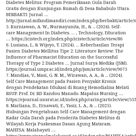
Diabetes Melitus: Program Pemeriksaan Gula Darah
Gratis dengan Kunjungan Rumah di Desa Bababulo Utara.
BERBAKTI: Jurnal ….
http://jurnal.mifandimandiri.com/index.php/berbakti/article/
5. Kurniawan, A. W., Nurmayunita, H., & ... (2024). Self-
care Management In Diabetes. … , Technology, Education
…. https://icistech.org/index.php/icistech/article/view/86
6. Lusiana, I., & Wijoyo, Y. (2024). … Keberhasilan Terapi
Pasien Diabetes Mellitus Tipe 2: Literature Review: The
Influence of Pharmacist Education on the Successful
Therapy of Type 2 Diabetes …. Jurnal Surya Medika (JSM).
https://journal.umpr.ac.id/index.php/jsm/article/view/9075
7. Mandias, V., Masi, G. N. M., Wirawan, A. A., & ... (2024).
Self Care Management pada Pasien Penyakit Kronis
dengan Pendekatan Edukasi di Ruang Hemodialisa Melati
RSUP. Prof. Dr. RD Kandou Manado. Mapalus Nursing ….
https://ejournal.unsrat.ac.id/index.php/caring/article/view/55
8. Marliana, D., Ernawati, E., Yasir, L. A., & ... (2025).
Hubungan Pengetahuan Self-Care Management dengan
Kadar Gula Darah pada Penderita Diabetes Melitus di
Wilayah Kerja Puskesmas Dasan Agung Mataram.
MAHESA: Malahayati ….
https://www.ejurnalmalahayati.ac.id/index.php/MAHESA/artic