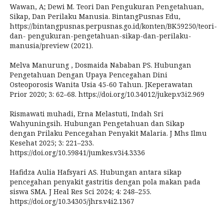
Wawan, A; Dewi M. Teori Dan Pengukuran Pengetahuan,
Sikap, Dan Perilaku Manusia. BintangPusnas Edu,
https://bintangpusnas.perpusnas.go.id/konten/BK59250/teori-
dan- pengukuran-pengetahuan-sikap-dan-perilaku-
manusia/preview (2021).
Melva Manurung , Dosmaida Nababan PS. Hubungan
Pengetahuan Dengan Upaya Pencegahan Dini
Osteoporosis Wanita Usia 45-60 Tahun. JKeperawatan
Prior 2020; 3: 62–68. https://doi.org/10.34012/jukep.v3i2.969
Rismawati muhadi, Erna Melastuti, Indah Sri
Wahyuningsih. Hubungan Pengetahuan dan Sikap
dengan Prilaku Pencegahan Penyakit Malaria. J Mhs Ilmu
Kesehat 2025; 3: 221–233.
https://doi.org/10.59841/jumkes.v3i4.3336
Hafidza Aulia Hafsyari AS. Hubungan antara sikap
pencegahan penyakit gastritis dengan pola makan pada
siswa SMA. J Heal Res Sci 2024; 4: 248–255.
https://doi.org/10.34305/jhrs.v4i2.1367