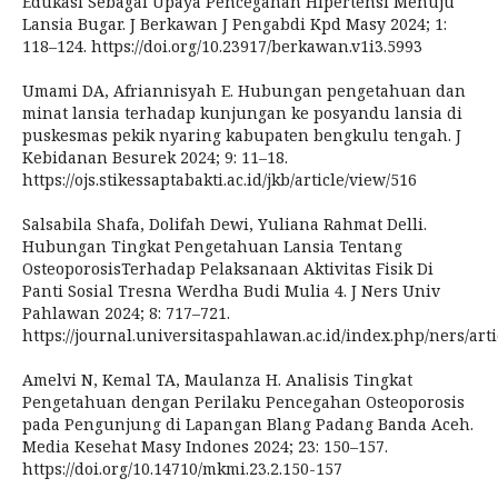
Edukasi Sebagai Upaya Pencegahan Hipertensi Menuju
Lansia Bugar. J Berkawan J Pengabdi Kpd Masy 2024; 1:
118–124. https://doi.org/10.23917/berkawan.v1i3.5993
Umami DA, Afriannisyah E. Hubungan pengetahuan dan
minat lansia terhadap kunjungan ke posyandu lansia di
puskesmas pekik nyaring kabupaten bengkulu tengah. J
Kebidanan Besurek 2024; 9: 11–18.
https://ojs.stikessaptabakti.ac.id/jkb/article/view/516
Salsabila Shafa, Dolifah Dewi, Yuliana Rahmat Delli.
Hubungan Tingkat Pengetahuan Lansia Tentang
OsteoporosisTerhadap Pelaksanaan Aktivitas Fisik Di
Panti Sosial Tresna Werdha Budi Mulia 4. J Ners Univ
Pahlawan 2024; 8: 717–721.
https://journal.universitaspahlawan.ac.id/index.php/ners/art
Amelvi N, Kemal TA, Maulanza H. Analisis Tingkat
Pengetahuan dengan Perilaku Pencegahan Osteoporosis
pada Pengunjung di Lapangan Blang Padang Banda Aceh.
Media Kesehat Masy Indones 2024; 23: 150–157.
https://doi.org/10.14710/mkmi.23.2.150-157