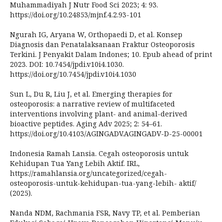
Muhammadiyah J Nutr Food Sci 2023; 4: 93.
https://doi.org/10.24853/mjnf.4.2.93-101
Ngurah IG, Aryana W, Orthopaedi D, et al. Konsep
Diagnosis dan Penatalaksanaan Fraktur Osteoporosis
Terkini. J Penyakit Dalam Indones; 10. Epub ahead of print
2023. DOI: 10.7454/jpdi.v10i4.1030.
https://doi.org/10.7454/jpdi.v10i4.1030
Sun L, Du R, Liu J, et al. Emerging therapies for
osteoporosis: a narrative review of multifaceted
interventions involving plant- and animal-derived
bioactive peptides. Aging Adv 2025; 2: 54–61.
https://doi.org/10.4103/AGINGADV.AGINGADV-D-25-00001
Indonesia Ramah Lansia. Cegah osteoporosis untuk
Kehidupan Tua Yang Lebih Aktif. IRL,
https://ramahlansia.org/uncategorized/cegah-
osteoporosis-untuk-kehidupan-tua-yang-lebih- aktif/
(2025).
Nanda NDM, Rachmania FSR, Navy TP, et al. Pemberian