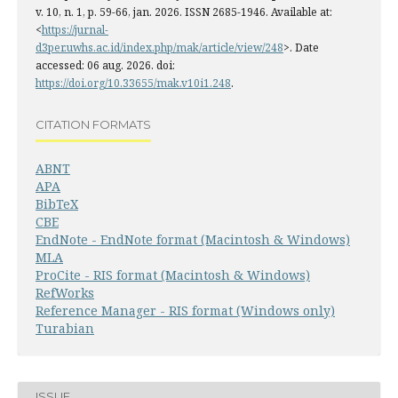
v. 10, n. 1, p. 59-66, jan. 2026. ISSN 2685-1946. Available at:
<
https://jurnal-
d3per.uwhs.ac.id/index.php/mak/article/view/248
>. Date
accessed: 06 aug. 2026. doi:
https://doi.org/10.33655/mak.v10i1.248
.
CITATION FORMATS
ABNT
APA
BibTeX
CBE
EndNote - EndNote format (Macintosh & Windows)
MLA
ProCite - RIS format (Macintosh & Windows)
RefWorks
Reference Manager - RIS format (Windows only)
Turabian
ISSUE