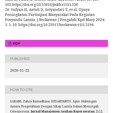
163.https://doi.org/10.35816/jiskh.v11i1.236
20. Sufyan H, Astuti D, Setyandari T, et al. Upaya
Peningkatan Partisipasi Masyarakat Pada Kegiatan
Posyandu Lansia. J Berkawan J Pengabdi Kpd Masy 2024;
1: 1–10. https://doi.org/10.23917/berkawan.v1i1.3194
PDF
PUBLISHED
2026-01-22
HOW TO CITE
SABANI, Zahra Ramadhina; SUDARYANTO, Agus. Hubungan
Antara Pengetahuan Dengan Sikap Lansia Dalam Mencegah
Osteoporosis.
Jurnal Manajemen Asuhan Keperawatan
, [S.l.],