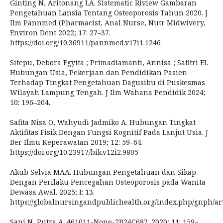
Ginting N, Aritonang LA. Sistematic Riview Gambaran
Pengetahuan Lansia Tentang Osteoporosis Tahun 2020. J
Ilm Pannmed (Pharmacist, Anal Nurse, Nutr Midwivery,
Environ Dent 2022; 17: 27–37.
https://doi.org/10.36911/pannmed.v17i1.1246
Sitepu, Debora Egyita ; Primadiamanti, Annisa ; Safitri EI.
Hubungan Usia, Pekerjaan dan Pendidikan Pasien
Terhadap Tingkat Pengetahuan Dagusibu di Puskesmas
Wilayah Lampung Tengah. J Ilm Wahana Pendidik 2024;
10: 196–204.
Safita Nisa O, Wahyudi Jadmiko A. Hubungan Tingkat
Aktifitas Fisik Dengan Fungsi Kognitif Pada Lanjut Usia. J
Ber Ilmu Keperawatan 2019; 12: 59–64.
https://doi.org/10.23917/bik.v12i2.9805
Akub Selvia MAA. Hubungan Pengetahuan dan Sikap
Dengan Perilaku Pencegahan Osteoporosis pada Wanita
Dewasa Awal. 2025; I: 13.
https://globalnursingandpublichealth.org/index.php/gnph/art
Sani N, Putra A. 461011-None-2B24C687. 2020; 11: 159–