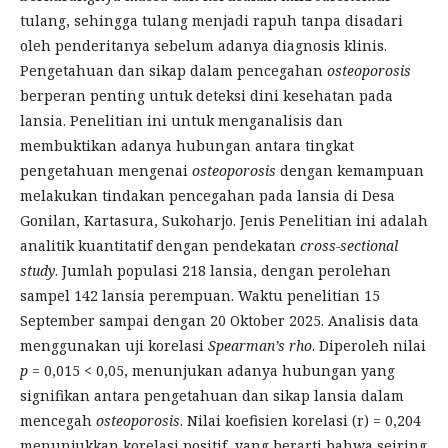
tulang, sehingga tulang menjadi rapuh tanpa disadari
oleh penderitanya sebelum adanya diagnosis klinis.
Pengetahuan dan sikap dalam pencegahan
osteoporosis
berperan penting untuk deteksi dini kesehatan pada
lansia. Penelitian ini untuk menganalisis dan
membuktikan adanya hubungan antara tingkat
pengetahuan mengenai
osteoporosis
dengan kemampuan
melakukan tindakan pencegahan pada lansia di Desa
Gonilan, Kartasura, Sukoharjo. Jenis Penelitian ini adalah
analitik kuantitatif dengan pendekatan
cross-sectional
study
. Jumlah populasi 218 lansia, dengan perolehan
sampel 142 lansia perempuan. Waktu penelitian 15
September sampai dengan 20 Oktober 2025. Analisis data
menggunakan uji korelasi
Spearman’s rho
. Diperoleh nilai
p
= 0,015 < 0,05, menunjukan adanya hubungan yang
signifikan antara pengetahuan dan sikap lansia dalam
mencegah
osteoporosis
. Nilai koefisien korelasi (r) = 0,204
menunjukkan korelasi positif, yang berarti bahwa seiring