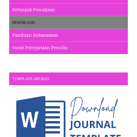
Petunjuk Penulisan
DOWNLOAD
Panduan Submission
Surat Pernyataan Penulis
TEMPLATE ARTIKEL