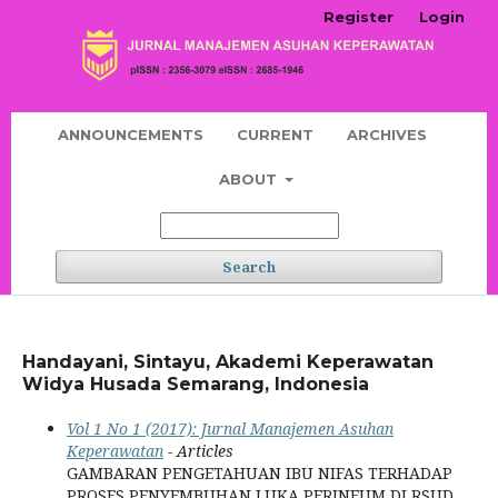
Register
Login
ANNOUNCEMENTS
CURRENT
ARCHIVES
ABOUT
Search
Handayani, Sintayu, Akademi Keperawatan
Widya Husada Semarang, Indonesia
Vol 1 No 1 (2017): Jurnal Manajemen Asuhan
Keperawatan
- Articles
GAMBARAN PENGETAHUAN IBU NIFAS TERHADAP
PROSES PENYEMBUHAN LUKA PERINEUM DI RSUD