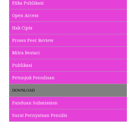
Etika Publikasi
Open Access
Hak Cipta
Proses Peer Review
Mitra Bestari
Publikasi
Petunjuk Penulisan
DOWNLOAD
Panduan Submission
Surat Pernyataan Penulis