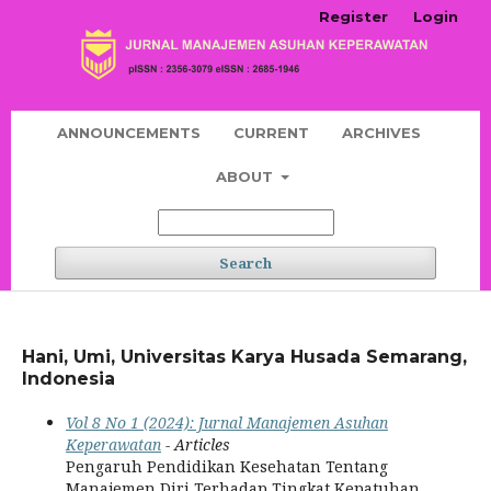
Register
Login
ANNOUNCEMENTS
CURRENT
ARCHIVES
ABOUT
Search
Hani, Umi, Universitas Karya Husada Semarang,
Indonesia
Vol 8 No 1 (2024): Jurnal Manajemen Asuhan
Keperawatan
- Articles
Pengaruh Pendidikan Kesehatan Tentang
Manajemen Diri Terhadap Tingkat Kepatuhan