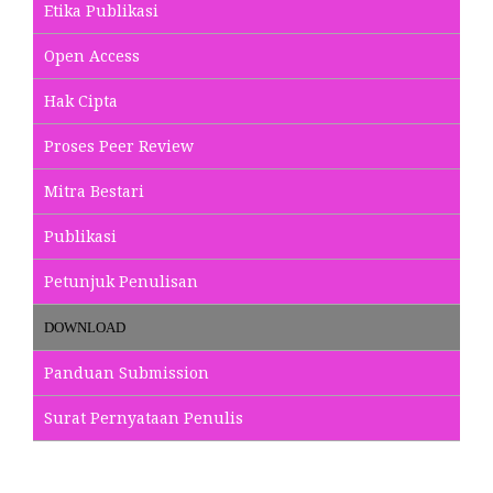
Etika Publikasi
Open Access
Hak Cipta
Proses Peer Review
Mitra Bestari
Publikasi
Petunjuk Penulisan
DOWNLOAD
Panduan Submission
Surat Pernyataan Penulis